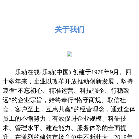
关于我们
乐动在线-乐动(中国) 创建于
1978
年
9
月。四
十多年来，企业以改革开放推动创新发展，坚持
遵循“不忘初心、精准运营、科技强企、行稳致
远”的企业宗旨，始终奉行“恪守商规、取信社
会，客户至上，互惠共赢”的经营理念，通过全体
员工的不懈努力，有效促进企业规模、科研技
术、管理水平、建造能力、服务体系的全面提
升，在激烈的建筑市场竞争中不断壮大，
2018
年