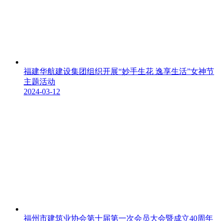
福建华航建设集团组织开展“妙手生花 逸享生活”女神节
主题活动
2024-03-12
福州市建筑业协会第十届第一次会员大会暨成立40周年