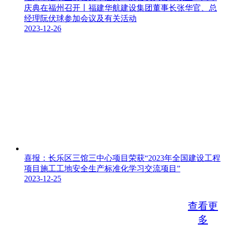
庆典在福州召开丨福建华航建设集团董事长张华官、总
经理阮伏球参加会议及有关活动
2023-12-26
喜报：长乐区三馆三中心项目荣获“2023年全国建设工程
项目施工工地安全生产标准化学习交流项目”
2023-12-25
查看更
多