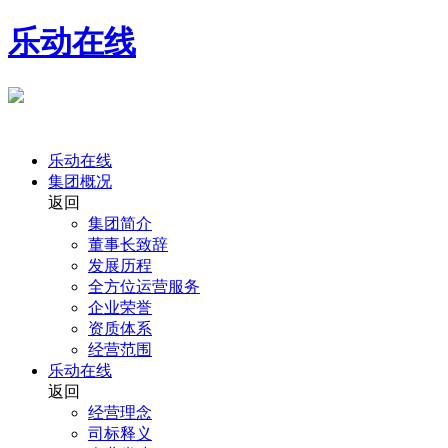
乐动在线
乐动在线
集团概况
返回
集团简介
董事长致辞
发展历程
全方位运营服务
企业荣誉
资质体系
经营范围
乐动在线
返回
经营理念
司标释义