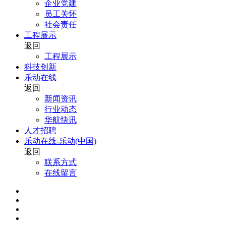
企业党建
员工关怀
社会责任
工程展示
返回
工程展示
科技创新
乐动在线
返回
新闻资讯
行业动态
华航快讯
人才招聘
乐动在线-乐动(中国)
返回
联系方式
在线留言