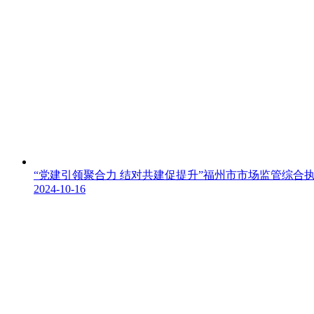
“党建引领聚合力 结对共建促提升”福州市市场监管综合执
2024-10-16