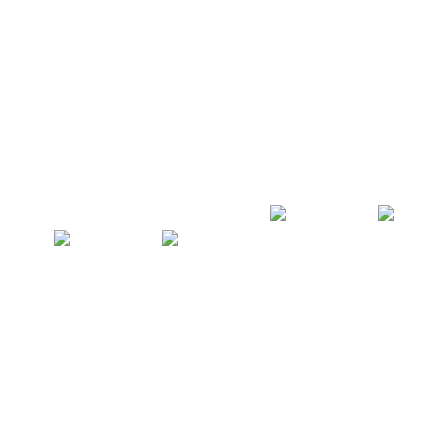
科技创新
人才招聘
集团概述
乐动在线
公司积极推进科
依靠感情感染
乐动在线-乐动
建一个项目，出
技创新活动，为
人，依靠待遇挽
(中国) 创建于
一个精品，播一
使企业在激烈的
留人；依靠事业
1978年9月。
片信义
建筑市场竞争中
激励人，不拘一
持续发展,
格用人