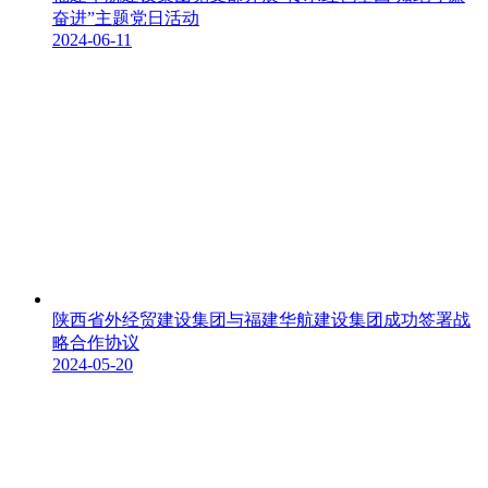
奋进”主题党日活动
2024-06-11
陕西省外经贸建设集团与福建华航建设集团成功签署战
略合作协议
2024-05-20