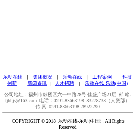
乐动在线
|
集团概况
|
乐动在线
|
工程案例
|
科技
创新
|
新闻资讯
|
人才招聘
|
乐动在线-乐动(中国)
公司地址：福州市鼓楼区六一中路28号 佳盛广场21层 邮 箱:
fjhhjs@163.com 电话：0591-83663198 83278738（人资部）
传 真:
0591-83663198 28922290
COPYRIGHT
©
2018 乐动在线-乐动(中国) , All Rights
Reserved