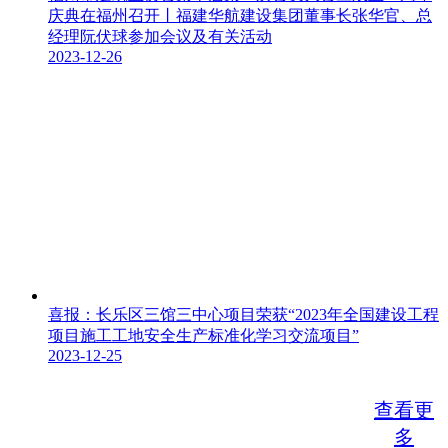
庆典在福州召开丨福建华航建设集团董事长张华官、总
经理阮伏球参加会议及有关活动
2023-12-26
喜报：长乐区三馆三中心项目荣获“2023年全国建设工程
项目施工工地安全生产标准化学习交流项目”
2023-12-25
查看更
多