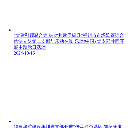
“党建引领聚合力 结对共建促提升”福州市市场监管综合
执法支队第二支部与乐动在线-乐动(中国) 党支部共同开
展主题党日活动
2024-10-16
福建华航建设集团党支部开展“传承红色基因 知纪守廉