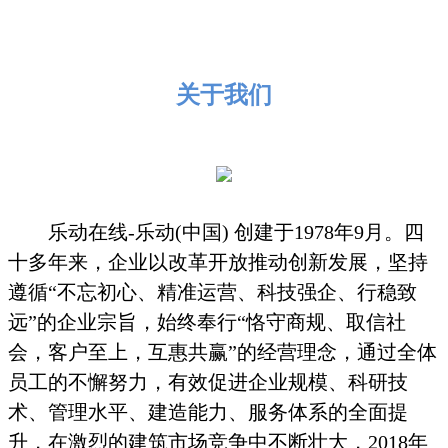
关于我们
乐动在线-乐动(中国) 创建于
1978
年
9
月。四
十多年来，企业以改革开放推动创新发展，坚持
遵循“不忘初心、精准运营、科技强企、行稳致
远”的企业宗旨，始终奉行“恪守商规、取信社
会，客户至上，互惠共赢”的经营理念，通过全体
员工的不懈努力，有效促进企业规模、科研技
术、管理水平、建造能力、服务体系的全面提
升，在激烈的建筑市场竞争中不断壮大，
2018
年