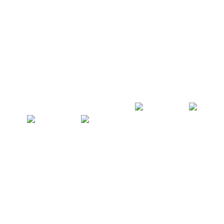
科技创新
人才招聘
集团概述
乐动在线
公司积极推进科
依靠感情感染
乐动在线-乐动
建一个项目，出
技创新活动，为
人，依靠待遇挽
(中国) 创建于
一个精品，播一
使企业在激烈的
留人；依靠事业
1978年9月。
片信义
建筑市场竞争中
激励人，不拘一
持续发展,
格用人