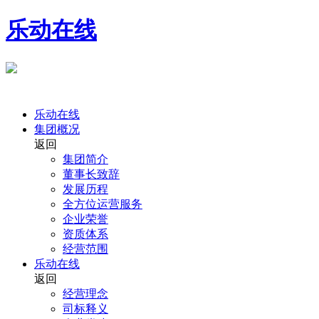
乐动在线
乐动在线
集团概况
返回
集团简介
董事长致辞
发展历程
全方位运营服务
企业荣誉
资质体系
经营范围
乐动在线
返回
经营理念
司标释义