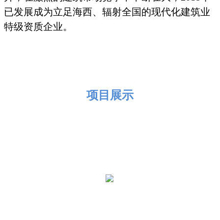
已发展成为立足海西、辐射全国的现代化建筑业
特级资质企业。
项目展示