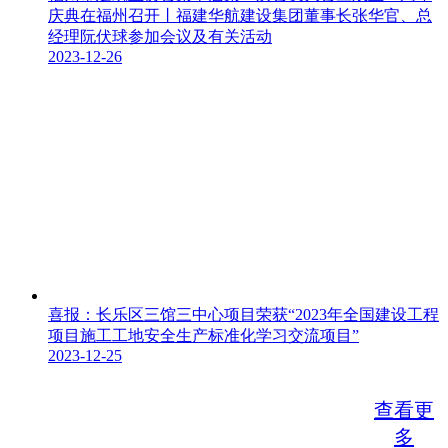
庆典在福州召开丨福建华航建设集团董事长张华官、总
经理阮伏球参加会议及有关活动
2023-12-26
喜报：长乐区三馆三中心项目荣获“2023年全国建设工程
项目施工工地安全生产标准化学习交流项目”
2023-12-25
查看更
多