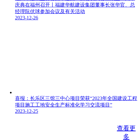
庆典在福州召开丨福建华航建设集团董事长张华官、总
经理阮伏球参加会议及有关活动
2023-12-26
喜报：长乐区三馆三中心项目荣获“2023年全国建设工程
项目施工工地安全生产标准化学习交流项目”
2023-12-25
查看更
多