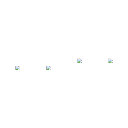
科技创新
人才招聘
集团概述
乐动在线
公司积极推进科
依靠感情感染
乐动在线-乐动
建一个项目，出
技创新活动，为
人，依靠待遇挽
(中国) 创建于
一个精品，播一
使企业在激烈的
留人；依靠事业
1978年9月。
片信义
建筑市场竞争中
激励人，不拘一
持续发展,
格用人