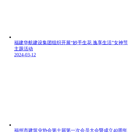
福建华航建设集团组织开展“妙手生花 逸享生活”女神节
主题活动
2024-03-12
福州市建筑业协会第十届第一次会员大会暨成立40周年