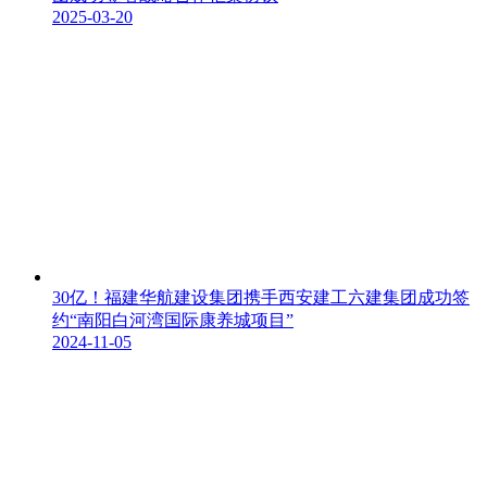
2025-03-20
30亿！福建华航建设集团携手西安建工六建集团成功签
约“南阳白河湾国际康养城项目”
2024-11-05