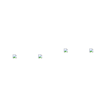
科技创新
人才招聘
集团概述
乐动在线
公司积极推进科
依靠感情感染
乐动在线-乐动
建一个项目，出
技创新活动，为
人，依靠待遇挽
(中国) 创建于
一个精品，播一
使企业在激烈的
留人；依靠事业
1978年9月。
片信义
建筑市场竞争中
激励人，不拘一
持续发展,
格用人