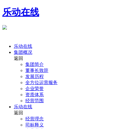
乐动在线
乐动在线
集团概况
返回
集团简介
董事长致辞
发展历程
全方位运营服务
企业荣誉
资质体系
经营范围
乐动在线
返回
经营理念
司标释义