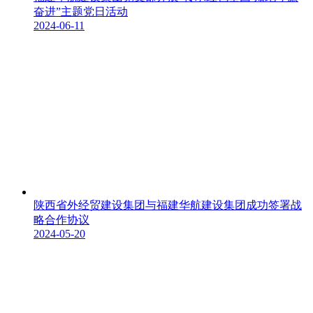
奋进”主题党日活动
2024-06-11
陕西省外经贸建设集团与福建华航建设集团成功签署战
略合作协议
2024-05-20