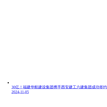
30亿！福建华航建设集团携手西安建工六建集团成功签约
2024-11-05