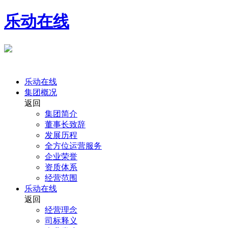
乐动在线
乐动在线
集团概况
返回
集团简介
董事长致辞
发展历程
全方位运营服务
企业荣誉
资质体系
经营范围
乐动在线
返回
经营理念
司标释义