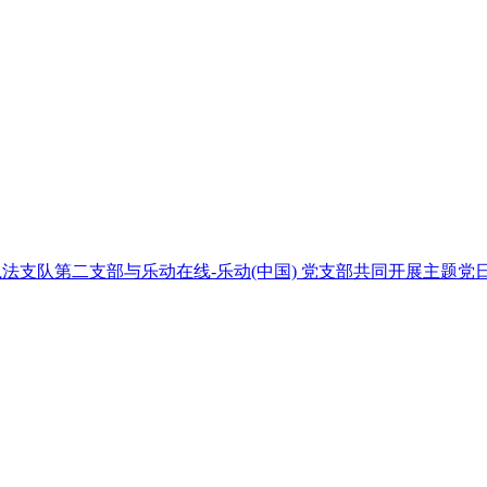
法支队第二支部与乐动在线-乐动(中国) 党支部共同开展主题党