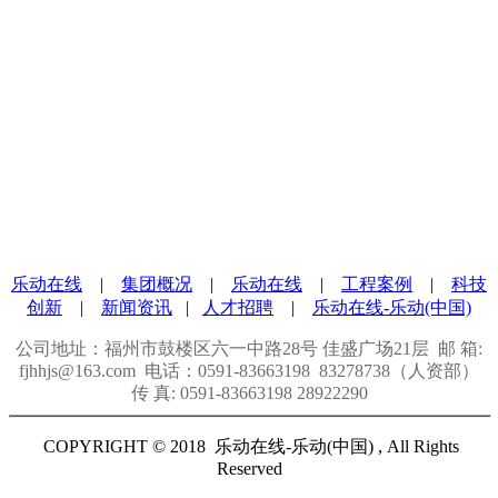
乐动在线
|
集团概况
|
乐动在线
|
工程案例
|
科技
创新
|
新闻资讯
|
人才招聘
|
乐动在线-乐动(中国)
公司地址：福州市鼓楼区六一中路28号 佳盛广场21层 邮 箱:
fjhhjs@163.com 电话：0591-83663198 83278738（人资部）
传 真:
0591-83663198 28922290
COPYRIGHT
©
2018 乐动在线-乐动(中国) , All Rights
Reserved