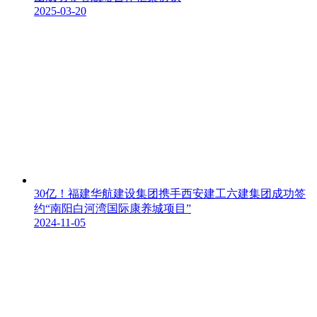
2025-03-20
30亿！福建华航建设集团携手西安建工六建集团成功签
约“南阳白河湾国际康养城项目”
2024-11-05