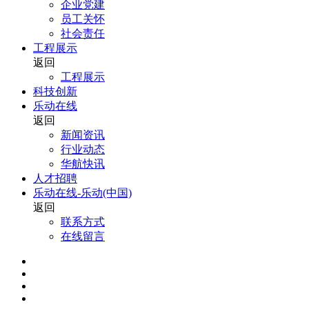
企业党建
员工关怀
社会责任
工程展示
返回
工程展示
科技创新
乐动在线
返回
新闻资讯
行业动态
华航快讯
人才招聘
乐动在线-乐动(中国)
返回
联系方式
在线留言