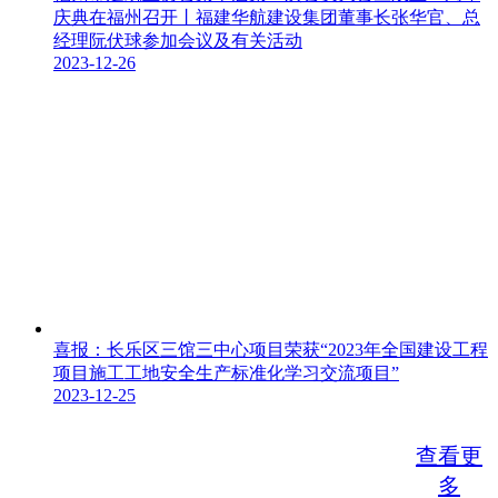
庆典在福州召开丨福建华航建设集团董事长张华官、总
经理阮伏球参加会议及有关活动
2023-12-26
喜报：长乐区三馆三中心项目荣获“2023年全国建设工程
项目施工工地安全生产标准化学习交流项目”
2023-12-25
查看更
多