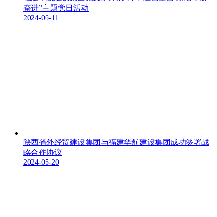
奋进”主题党日活动
2024-06-11
陕西省外经贸建设集团与福建华航建设集团成功签署战
略合作协议
2024-05-20