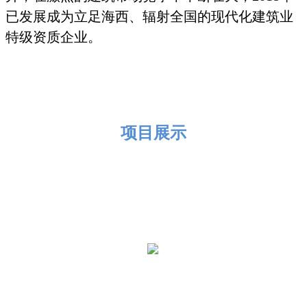
已发展成为立足海西、辐射全国的现代化建筑业
特级资质企业。
项目展示